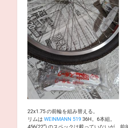
22x1.75 の前輪を組み替える。
リムは
WEINMANN 519
36H。6本組。
456(22") のスペックは載っていないが、前