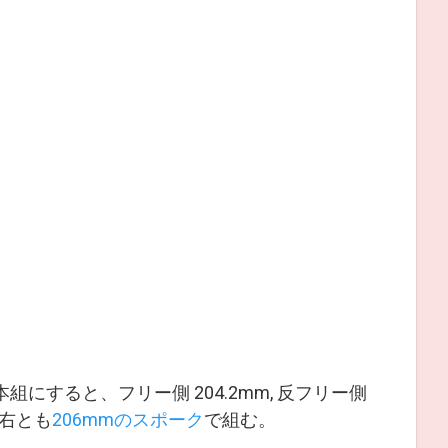
にすると、フリー側 204.2mm, 反フリー側
左右とも
206mmのスポーク
で組む。