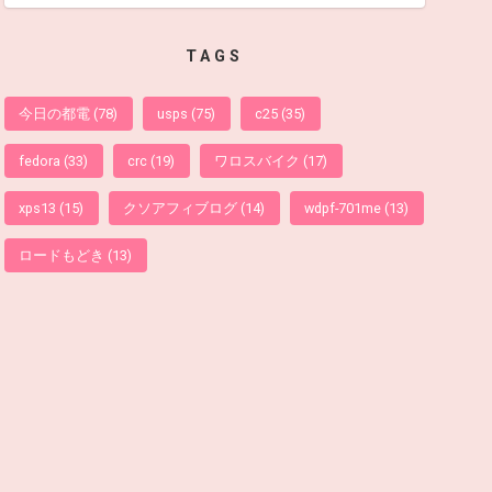
TAGS
今日の都電
(78)
usps
(75)
c25
(35)
fedora
(33)
crc
(19)
ワロスバイク
(17)
xps13
(15)
クソアフィブログ
(14)
wdpf-701me
(13)
ロードもどき
(13)