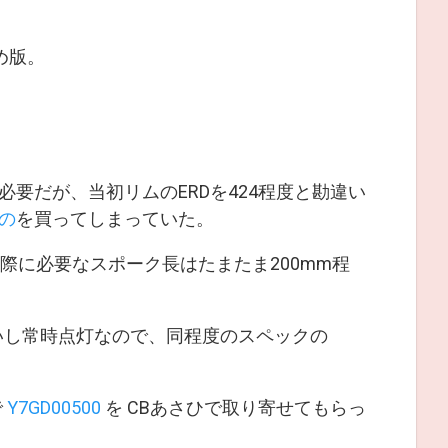
め版。
が必要だが、当初リムのERDを424程度と勘違い
の
を買ってしまっていた。
際に必要なスポーク長はたまたま200mm程
だが、高いし常時点灯なので、同程度のスペックの
で
Y7GD00500
を CBあさひで取り寄せてもらっ