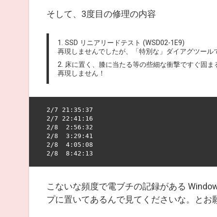
そして、3度目の修理の内容
1. SSD リニアリードテスト (WSD02-1E9)
再現しませんでしたが、「特別な」ダイアグツール
2. 床に置く、膝に当たる等の些細な衝撃ですぐ固ま
再現しません！
2/7 21:35:37

2/7 22:41:16

2/8  2:56:32

2/8  3:29:41

2/8  4:05:08

こないな頻度で電ブチの記録がある Wind
プに置いてあるんで見てくださいな。とお