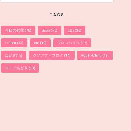
TAGS
今日の都電
(78)
usps
(75)
c25
(35)
fedora
(33)
crc
(19)
ワロスバイク
(17)
xps13
(15)
クソアフィブログ
(14)
wdpf-701me
(13)
ロードもどき
(13)