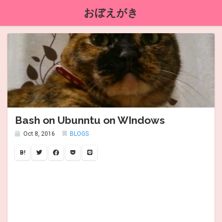
おぼえがき
Bash on Ubunntu on WIndows
Oct 8, 2016
BLOGS
B!