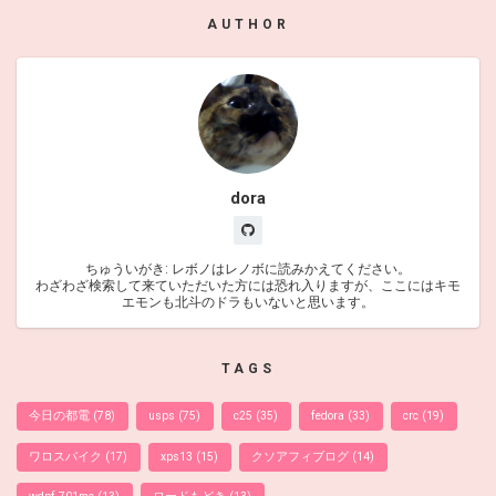
AUTHOR
dora
ちゅういがき: レボノはレノボに読みかえてください。
わざわざ検索して来ていただいた方には恐れ入りますが、ここにはキモ
エモンも北斗のドラもいないと思います。
TAGS
今日の都電
(78)
usps
(75)
c25
(35)
fedora
(33)
crc
(19)
ワロスバイク
(17)
xps13
(15)
クソアフィブログ
(14)