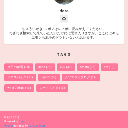
dora
ちゅういがき: レボノはレノボに読みかえてください。
わざわざ検索して来ていただいた方には恐れ入りますが、ここにはキモ
エモンも北斗のドラもいないと思います。
TAGS
今日の都電
(78)
usps
(75)
c25
(35)
fedora
(33)
crc
(19)
ワロスバイク
(17)
xps13
(15)
クソアフィブログ
(14)
wdpf-701me
(13)
ロードもどき
(13)
© おぼえがき
Powered by
Hugo
.
Robust
designed by
Daisuke Tsuji
.