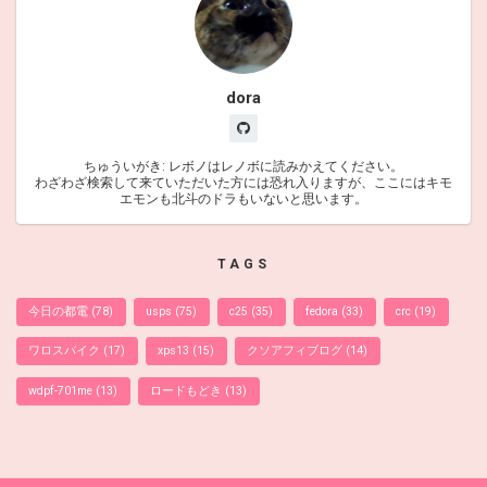
dora
ちゅういがき: レボノはレノボに読みかえてください。
わざわざ検索して来ていただいた方には恐れ入りますが、ここにはキモ
エモンも北斗のドラもいないと思います。
TAGS
今日の都電
(78)
usps
(75)
c25
(35)
fedora
(33)
crc
(19)
ワロスバイク
(17)
xps13
(15)
クソアフィブログ
(14)
wdpf-701me
(13)
ロードもどき
(13)