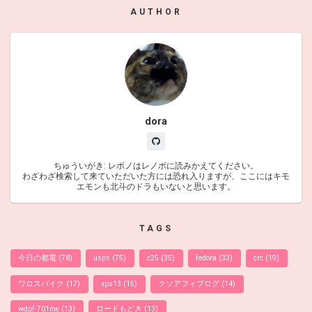
AUTHOR
dora
ちゅういがき: レボノはレノボに読みかえてください。
わざわざ検索して来ていただいた方には恐れ入りますが、ここにはキモ
エモンも北斗のドラもいないと思います。
TAGS
今日の都電
(78)
usps
(75)
c25
(35)
fedora
(33)
crc
(19)
ワロスバイク
(17)
xps13
(15)
クソアフィブログ
(14)
wdpf-701me
(13)
ロードもどき
(13)