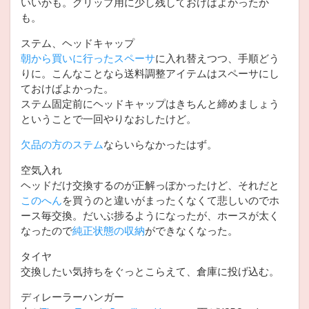
いいかも。グリップ用に少し残しておけばよかったか
も。
ステム、ヘッドキャップ
朝から買いに行ったスペーサ
に入れ替えつつ、手順どう
りに。こんなことなら送料調整アイテムはスペーサにし
ておけばよかった。
ステム固定前にヘッドキャップはきちんと締めましょう
ということで一回やりなおしたけど。
欠品の方のステム
ならいらなかったはず。
空気入れ
ヘッドだけ交換するのが正解っぽかったけど、それだと
このへん
を買うのと違いがまったくなくて悲しいのでホ
ース毎交換。だいぶ捗るようになったが、ホースが太く
なったので
純正状態の収納
ができなくなった。
タイヤ
交換したい気持ちをぐっとこらえて、倉庫に投げ込む。
ディレーラーハンガー