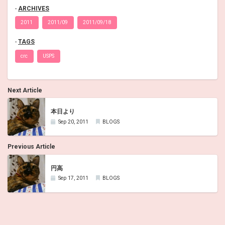
ARCHIVES
2011
2011/09
2011/09/18
TAGS
crc
USPS
Next Article
本日より
Sep 20, 2011
BLOGS
Previous Article
円高
Sep 17, 2011
BLOGS