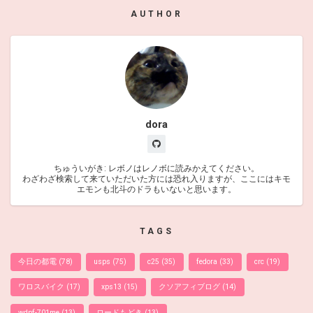
AUTHOR
dora
ちゅういがき: レボノはレノボに読みかえてください。
わざわざ検索して来ていただいた方には恐れ入りますが、ここにはキモ
エモンも北斗のドラもいないと思います。
TAGS
今日の都電
(78)
usps
(75)
c25
(35)
fedora
(33)
crc
(19)
ワロスバイク
(17)
xps13
(15)
クソアフィブログ
(14)
wdpf-701me
(13)
ロードもどき
(13)