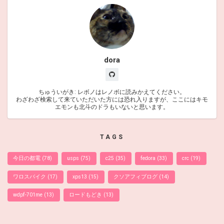
dora
ちゅういがき: レボノはレノボに読みかえてください。
わざわざ検索して来ていただいた方には恐れ入りますが、ここにはキモ
エモンも北斗のドラもいないと思います。
TAGS
今日の都電
(78)
usps
(75)
c25
(35)
fedora
(33)
crc
(19)
ワロスバイク
(17)
xps13
(15)
クソアフィブログ
(14)
wdpf-701me
(13)
ロードもどき
(13)