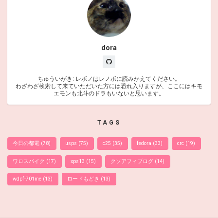
dora
ちゅういがき: レボノはレノボに読みかえてください。
わざわざ検索して来ていただいた方には恐れ入りますが、ここにはキモ
エモンも北斗のドラもいないと思います。
TAGS
今日の都電
(78)
usps
(75)
c25
(35)
fedora
(33)
crc
(19)
ワロスバイク
(17)
xps13
(15)
クソアフィブログ
(14)
wdpf-701me
(13)
ロードもどき
(13)