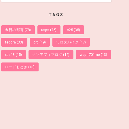
TAGS
今日の都電
(78)
usps
(75)
c25
(35)
fedora
(33)
crc
(19)
ワロスバイク
(17)
xps13
(15)
クソアフィブログ
(14)
wdpf-701me
(13)
ロードもどき
(13)