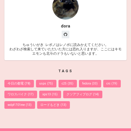
dora
ちゅういがき: レボノはレノボに読みかえてください。
わざわざ検索して来ていただいた方には恐れ入りますが、ここにはキモ
エモンも北斗のドラもいないと思います。
TAGS
今日の都電
(78)
usps
(75)
c25
(35)
fedora
(33)
crc
(19)
ワロスバイク
(17)
xps13
(15)
クソアフィブログ
(14)
wdpf-701me
(13)
ロードもどき
(13)