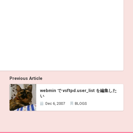
Previous Article
webmin で vsftpd.user_list を編集した
い
Dec 6, 2007
BLOGS