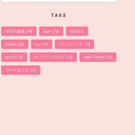
TAGS
今日の都電
(78)
usps
(75)
c25
(35)
fedora
(33)
crc
(19)
ワロスバイク
(17)
xps13
(15)
クソアフィブログ
(14)
wdpf-701me
(13)
ロードもどき
(13)