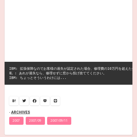
IBM: 拡張保障なのでお客様の過失が認定された場合、修理費の10万円を超えた分
私 : あれが過失なら、修理せずに窓から投げ捨ててください。

B!
ARCHIVES
2007
2007/09
2007/09/11