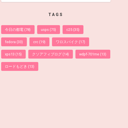
TAGS
今日の都電
(78)
usps
(75)
c25
(35)
fedora
(33)
crc
(19)
ワロスバイク
(17)
xps13
(15)
クソアフィブログ
(14)
wdpf-701me
(13)
ロードもどき
(13)