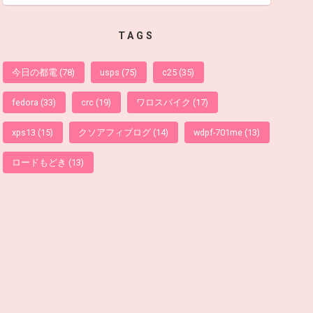
TAGS
今日の都電
(78)
usps
(75)
c25
(35)
fedora
(33)
crc
(19)
ワロスバイク
(17)
xps13
(15)
クソアフィブログ
(14)
wdpf-701me
(13)
ロードもどき
(13)